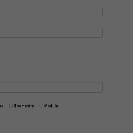
re
II semestre
Modulo