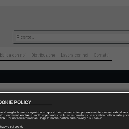
bblica con noi
Distribuzione
Lavora con noi
Contatti
Cognome
OOKIE POLICY
ire al meglio la tua navigazione su questo sito verranno temporaneamente memorizzate alcune 
Telefono fisso
 testo denominati
cookie
. È molto importante che tu sia informato e che accetti la politica sulla priv
eb. Per ulteriori informazioni, leggi la nostra politica sulla privacy e sui cookie.
rivacy e sui cookie