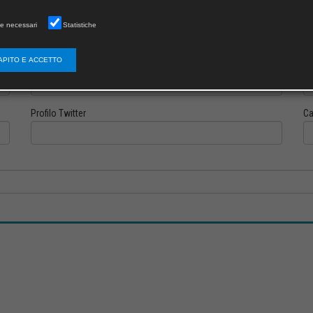
e necessari
Statistiche
APITO E ACCETTO
Profilo Instagram
Pr
Profilo Twitter
Ca