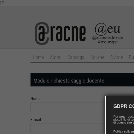
IT
Home
Autori
Catalogo
Collane
Riviste
Pu
Modulo richiesta saggio docente
Nome
GDPR C
Per poter gest
E-mail
piccoli file di
di questo sito W
Politica sulla p