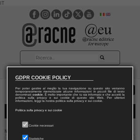
IT
GDPR COOKIE POLICY
Per poter gestire al meglio la tua navigazione su questo sito verranno
temporaneamente memorizzate alcune informazioni in piccoli file di testo
denominati
cookie
. È molto importante che tu sia informato e che accetti la
politica sulla privacy e sui cookie di questo sito Web. Per ulteriori
informazioni, leggi la nostra politica sulla privacy e sui cookie.
Politica sulla privacy e sui cookie
Modulo richiesta saggio docente
Cookie necessari
Nome
Statistiche