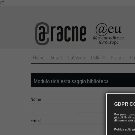
IT
Home
Autori
Catalogo
Collane
Riviste
Pu
Modulo richiesta saggio biblioteca
Nome
GDPR C
Per poter gest
piccoli file di
E-mail
di questo sito W
Politica sulla p