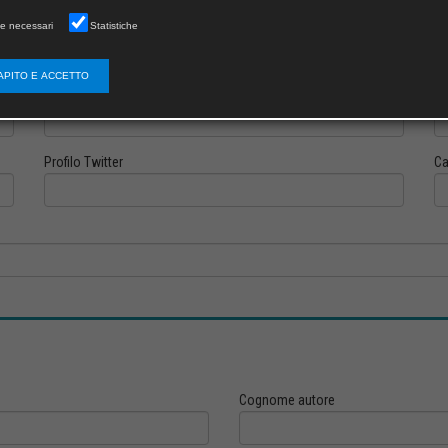
e necessari
Statistiche
APITO E ACCETTO
Profilo Instagram
Pr
Profilo Twitter
Ca
Cognome autore