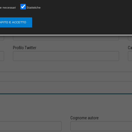
e necessari
Statistiche
APITO E ACCETTO
Profilo Instagram
Pr
Profilo Twitter
Ca
Cognome autore