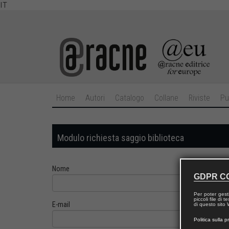
IT
Home
Autori
Catalogo
Collane
Riviste
Pu
Modulo richiesta saggio biblioteca
Nome
GDPR C
Per poter gest
piccoli file di
E-mail
di questo sito W
Politica sulla p