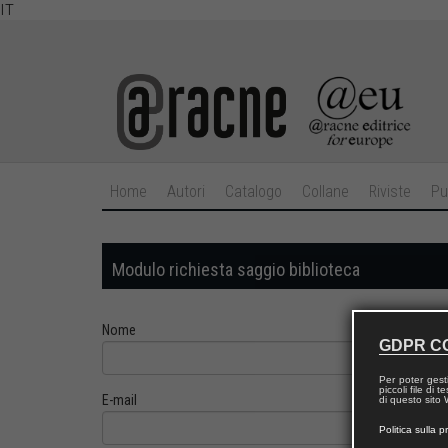
IT
Home
Autori
Catalogo
Collane
Riviste
Pu
Modulo richiesta saggio biblioteca
Nome
GDPR C
Per poter gest
piccoli file di
E-mail
di questo sito W
Politica sulla p