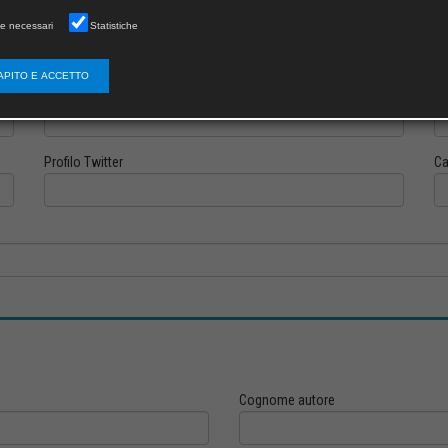
e necessari
Statistiche
APITO E ACCETTO
Profilo Instagram
Pr
Profilo Twitter
Ca
Cognome autore