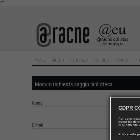
IT
Home
Autori
Catalogo
Collane
Riviste
Pu
Modulo richiesta saggio biblioteca
Nome
GDPR C
Per poter gest
piccoli file di
E-mail
di questo sito W
Politica sulla p