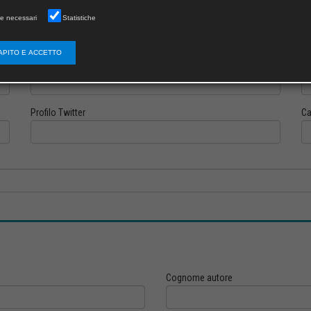
e necessari
Statistiche
APITO E ACCETTO
Profilo Instagram
Pr
Profilo Twitter
Ca
Cognome autore