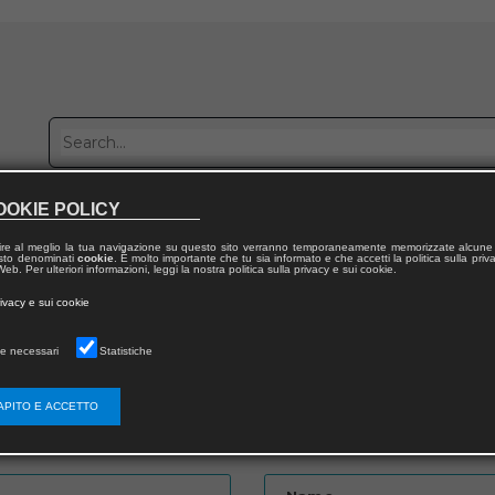
OOKIE POLICY
Publish with us
Sales network
Work with us
Contacts
ire al meglio la tua navigazione su questo sito verranno temporaneamente memorizzate alcune 
 testo denominati
cookie
. È molto importante che tu sia informato e che accetti la politica sulla priv
eb. Per ulteriori informazioni, leggi la nostra politica sulla privacy e sui cookie.
rivacy e sui cookie
e necessari
Statistiche
APITO E ACCETTO
Password