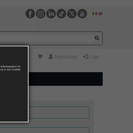
Registration
Login
informazioni in
acy e sui cookie