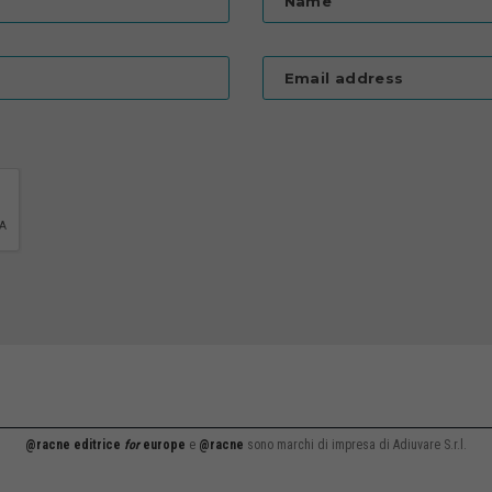
Name
Email address
@racne editrice
for
europe
e
@racne
sono marchi di impresa di Adiuvare S.r.l.