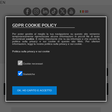
EN
GDPR COOKIE POLICY
Per poter gestire al meglio la tua navigazione su questo sito verranno
temporaneamente memorizzate alcune informazioni in piccoli file di testo
denominati
cookie
. È molto importante che tu sia informato e che accetti la
politica sulla privacy e sui cookie di questo sito Web. Per ulteriori
informazioni, leggi la nostra politica sulla privacy e sui cookie.
Politica sulla privacy e sui cookie
Cookie necessari
Statistiche
New user registration
OK, HO CAPITO E ACCETTO