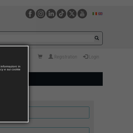
Registration
Login
informazioni in
acy e sui cookie