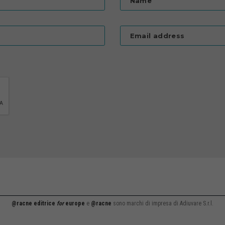
Name
Email address
@racne editrice
for
europe
e
@racne
sono marchi di impresa di Adiuvare S.r.l.