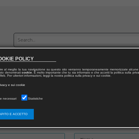
OOKIE POLICY
Publish with us
Sales network
Work with us
Contacts
ire al meglio la tua navigazione su questo sito verranno temporaneamente memorizzate alcune 
 testo denominati
cookie
. È molto importante che tu sia informato e che accetti la politica sulla priv
eb. Per ulteriori informazioni, leggi la nostra politica sulla privacy e sui cookie.
rivacy e sui cookie
e necessari
Statistiche
APITO E ACCETTO
Password