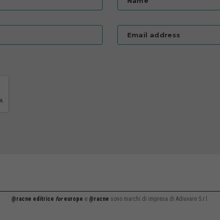
Name
Email address
@racne editrice
for
europe
e
@racne
sono marchi di impresa di Adiuvare S.r.l.