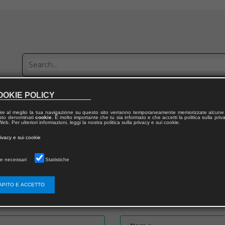
OOKIE POLICY
Publish with us
Sales network
Work with us
Contacts
ire al meglio la tua navigazione su questo sito verranno temporaneamente memorizzate alcune 
 testo denominati
cookie
. È molto importante che tu sia informato e che accetti la politica sulla priv
eb. Per ulteriori informazioni, leggi la nostra politica sulla privacy e sui cookie.
rivacy e sui cookie
e necessari
Statistiche
APITO E ACCETTO
Password