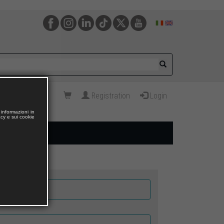
Registration
Login
informazioni in
acy e sui cookie