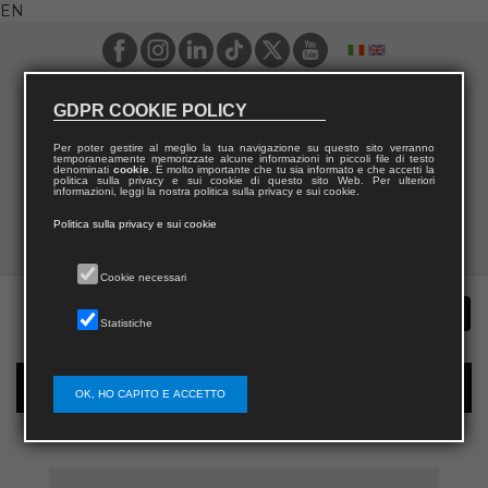
EN
GDPR COOKIE POLICY
Per poter gestire al meglio la tua navigazione su questo sito verranno
temporaneamente memorizzate alcune informazioni in piccoli file di testo
denominati
cookie
. È molto importante che tu sia informato e che accetti la
politica sulla privacy e sui cookie di questo sito Web. Per ulteriori
informazioni, leggi la nostra politica sulla privacy e sui cookie.
Politica sulla privacy e sui cookie
Cookie necessari
Statistiche
New user registration
OK, HO CAPITO E ACCETTO