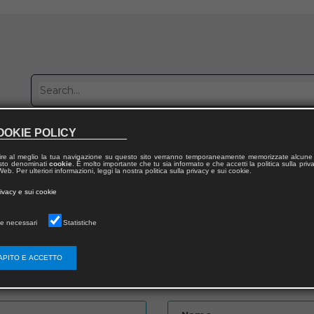
OOKIE POLICY
Publish with us
Sales network
Work with us
Contacts
ire al meglio la tua navigazione su questo sito verranno temporaneamente memorizzate alcune 
 testo denominati
cookie
. È molto importante che tu sia informato e che accetti la politica sulla priv
eb. Per ulteriori informazioni, leggi la nostra politica sulla privacy e sui cookie.
rivacy e sui cookie
e necessari
Statistiche
APITO E ACCETTO
Password