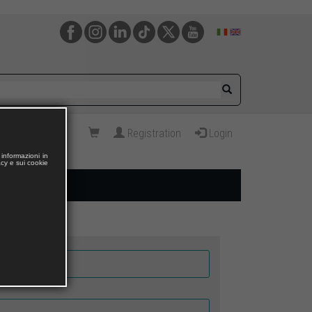
Registration
Login
informazioni in
acy e sui cookie