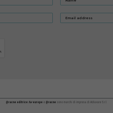
Name
Email address
@racne editrice
for
europe
e
@racne
sono marchi di impresa di Adiuvare S.r.l.