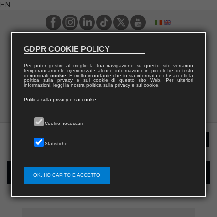
EN
GDPR COOKIE POLICY
Per poter gestire al meglio la tua navigazione su questo sito verranno
temporaneamente memorizzate alcune informazioni in piccoli file di testo
denominati
cookie
. È molto importante che tu sia informato e che accetti la
politica sulla privacy e sui cookie di questo sito Web. Per ulteriori
informazioni, leggi la nostra politica sulla privacy e sui cookie.
Politica sulla privacy e sui cookie
Cookie necessari
Statistiche
New user registration
OK, HO CAPITO E ACCETTO