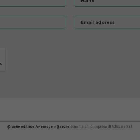
Name
Email address
@racne editrice
for
europe
e
@racne
sono marchi di impresa di Adiuvare S.r.l.