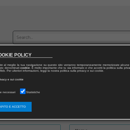
OOKIE POLICY
Publish with us
Sales network
Work with us
Contacts
ire al meglio la tua navigazione su questo sito verranno temporaneamente memorizzate alcune 
 testo denominati
cookie
. È molto importante che tu sia informato e che accetti la politica sulla priv
eb. Per ulteriori informazioni, leggi la nostra politica sulla privacy e sui cookie.
rivacy e sui cookie
e necessari
Statistiche
APITO E ACCETTO
Password