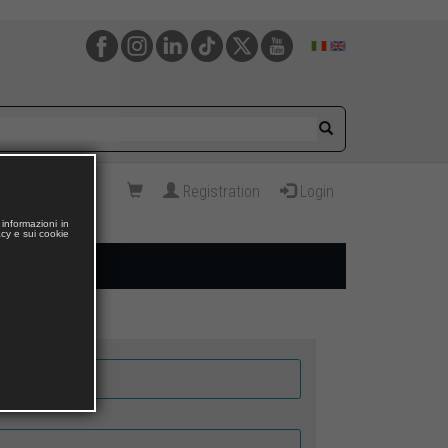
Registration
Login
informazioni in
acy e sui cookie