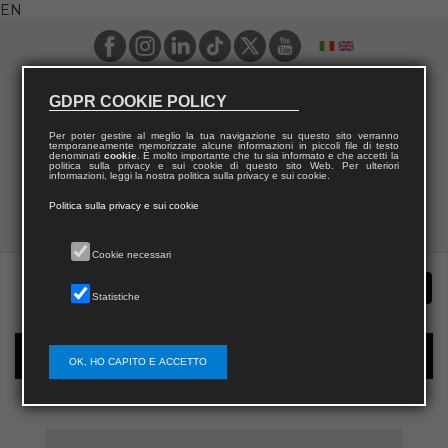
EN
GDPR COOKIE POLICY
Per poter gestire al meglio la tua navigazione su questo sito verranno
temporaneamente memorizzate alcune informazioni in piccoli file di testo
denominati
cookie
. È molto importante che tu sia informato e che accetti la
politica sulla privacy e sui cookie di questo sito Web. Per ulteriori
informazioni, leggi la nostra politica sulla privacy e sui cookie.
Politica sulla privacy e sui cookie
Cookie necessari
Statistiche
New user registration
OK, HO CAPITO E ACCETTO