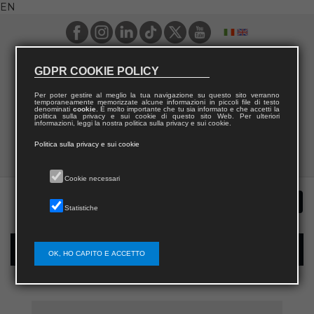
EN
GDPR COOKIE POLICY
Per poter gestire al meglio la tua navigazione su questo sito verranno
temporaneamente memorizzate alcune informazioni in piccoli file di testo
denominati
cookie
. È molto importante che tu sia informato e che accetti la
politica sulla privacy e sui cookie di questo sito Web. Per ulteriori
informazioni, leggi la nostra politica sulla privacy e sui cookie.
Politica sulla privacy e sui cookie
Cookie necessari
Statistiche
New user registration
OK, HO CAPITO E ACCETTO