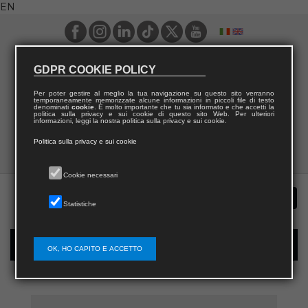
EN
GDPR COOKIE POLICY
Per poter gestire al meglio la tua navigazione su questo sito verranno
temporaneamente memorizzate alcune informazioni in piccoli file di testo
denominati
cookie
. È molto importante che tu sia informato e che accetti la
politica sulla privacy e sui cookie di questo sito Web. Per ulteriori
informazioni, leggi la nostra politica sulla privacy e sui cookie.
Politica sulla privacy e sui cookie
Cookie necessari
Statistiche
New user registration
OK, HO CAPITO E ACCETTO