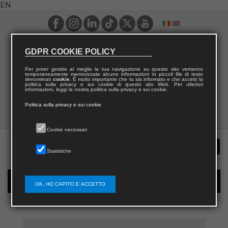
EN
GDPR COOKIE POLICY
Per poter gestire al meglio la tua navigazione su questo sito verranno
temporaneamente memorizzate alcune informazioni in piccoli file di testo
denominati
cookie
. È molto importante che tu sia informato e che accetti la
politica sulla privacy e sui cookie di questo sito Web. Per ulteriori
informazioni, leggi la nostra politica sulla privacy e sui cookie.
Politica sulla privacy e sui cookie
Cookie necessari
Statistiche
New user registration
OK, HO CAPITO E ACCETTO