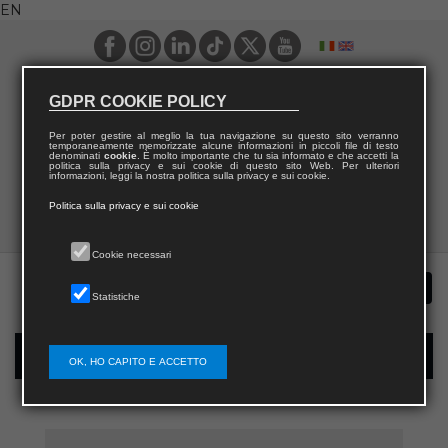
EN
GDPR COOKIE POLICY
Per poter gestire al meglio la tua navigazione su questo sito verranno
temporaneamente memorizzate alcune informazioni in piccoli file di testo
denominati
cookie
. È molto importante che tu sia informato e che accetti la
politica sulla privacy e sui cookie di questo sito Web. Per ulteriori
informazioni, leggi la nostra politica sulla privacy e sui cookie.
Politica sulla privacy e sui cookie
Cookie necessari
Statistiche
New user registration
OK, HO CAPITO E ACCETTO