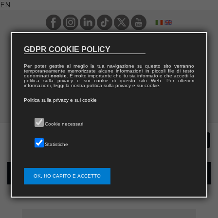
EN
GDPR COOKIE POLICY
Per poter gestire al meglio la tua navigazione su questo sito verranno
temporaneamente memorizzate alcune informazioni in piccoli file di testo
denominati
cookie
. È molto importante che tu sia informato e che accetti la
politica sulla privacy e sui cookie di questo sito Web. Per ulteriori
informazioni, leggi la nostra politica sulla privacy e sui cookie.
Politica sulla privacy e sui cookie
Cookie necessari
Statistiche
New user registration
OK, HO CAPITO E ACCETTO