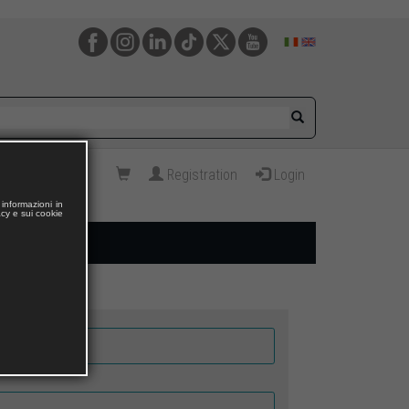
Registration
Login
informazioni in
acy e sui cookie