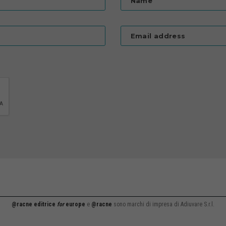
Name
Email address
@racne editrice
for
europe
e
@racne
sono marchi di impresa di Adiuvare S.r.l.