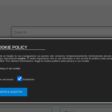
OOKIE POLICY
Publish with us
Sales network
Work with us
Contacts
ire al meglio la tua navigazione su questo sito verranno temporaneamente memorizzate alcune 
 testo denominati
cookie
. È molto importante che tu sia informato e che accetti la politica sulla priv
eb. Per ulteriori informazioni, leggi la nostra politica sulla privacy e sui cookie.
rivacy e sui cookie
e necessari
Statistiche
APITO E ACCETTO
Password