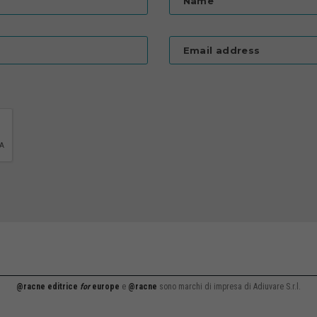
Name
Email address
@racne editrice
for
europe
e
@racne
sono marchi di impresa di Adiuvare S.r.l.