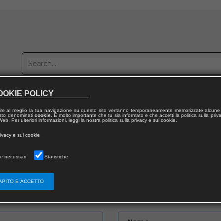
OOKIE POLICY
Publish with us
Sales network
Work with us
Contacts
ire al meglio la tua navigazione su questo sito verranno temporaneamente memorizzate alcune 
 testo denominati
cookie
. È molto importante che tu sia informato e che accetti la politica sulla priv
eb. Per ulteriori informazioni, leggi la nostra politica sulla privacy e sui cookie.
rivacy e sui cookie
e necessari
Statistiche
APITO E ACCETTO
Password