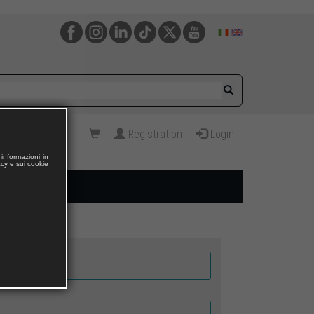
Registration
Login
informazioni in
acy e sui cookie