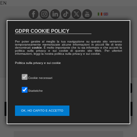
EN
GDPR COOKIE POLICY
Per poter gestire al meglio la tua navigazione su questo sito verranno
temporaneamente memorizzate alcune informazioni in piccoli file di testo
denominati
cookie
. È molto importante che tu sia informato e che accetti la
politica sulla privacy e sui cookie di questo sito Web. Per ulteriori
informazioni, leggi la nostra politica sulla privacy e sui cookie.
Politica sulla privacy e sui cookie
Cookie necessari
Statistiche
New user registration
OK, HO CAPITO E ACCETTO