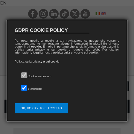
EN
GDPR COOKIE POLICY
Per poter gestire al meglio la tua navigazione su questo sito verranno
temporaneamente memorizzate alcune informazioni in piccoli file di testo
denominati
cookie
. È molto importante che tu sia informato e che accetti la
politica sulla privacy e sui cookie di questo sito Web. Per ulteriori
informazioni, leggi la nostra politica sulla privacy e sui cookie.
Politica sulla privacy e sui cookie
Cookie necessari
Statistiche
New user registration
OK, HO CAPITO E ACCETTO