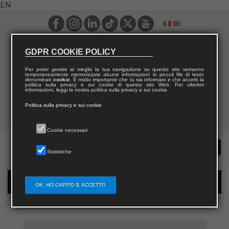
EN
GDPR COOKIE POLICY
Per poter gestire al meglio la tua navigazione su questo sito verranno
temporaneamente memorizzate alcune informazioni in piccoli file di testo
denominati
cookie
. È molto importante che tu sia informato e che accetti la
politica sulla privacy e sui cookie di questo sito Web. Per ulteriori
informazioni, leggi la nostra politica sulla privacy e sui cookie.
Politica sulla privacy e sui cookie
Cookie necessari
Statistiche
New user registration
OK, HO CAPITO E ACCETTO