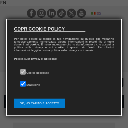
EN
GDPR COOKIE POLICY
Per poter gestire al meglio la tua navigazione su questo sito verranno
temporaneamente memorizzate alcune informazioni in piccoli file di testo
denominati
cookie
. È molto importante che tu sia informato e che accetti la
politica sulla privacy e sui cookie di questo sito Web. Per ulteriori
informazioni, leggi la nostra politica sulla privacy e sui cookie.
Politica sulla privacy e sui cookie
Cookie necessari
Statistiche
New user registration
OK, HO CAPITO E ACCETTO