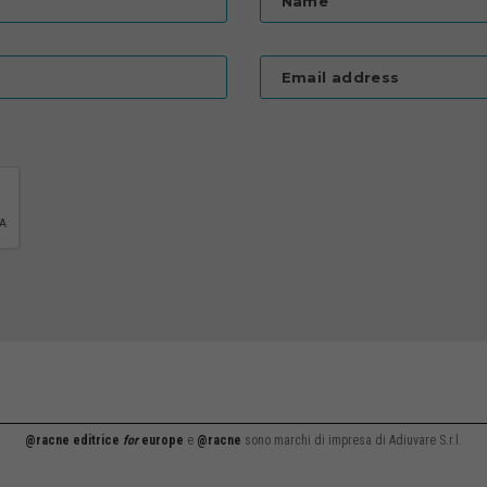
Name
Email address
@racne editrice
for
europe
e
@racne
sono marchi di impresa di Adiuvare S.r.l.