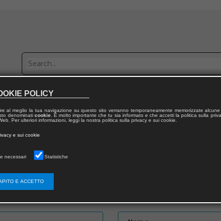
OOKIE POLICY
Publish with us
Sales network
Work with us
Contacts
ire al meglio la tua navigazione su questo sito verranno temporaneamente memorizzate alcune 
 testo denominati
cookie
. È molto importante che tu sia informato e che accetti la politica sulla priv
eb. Per ulteriori informazioni, leggi la nostra politica sulla privacy e sui cookie.
rivacy e sui cookie
e necessari
Statistiche
APITO E ACCETTO
Password