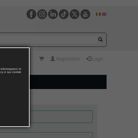
Registration
Login
informazioni in
acy e sui cookie