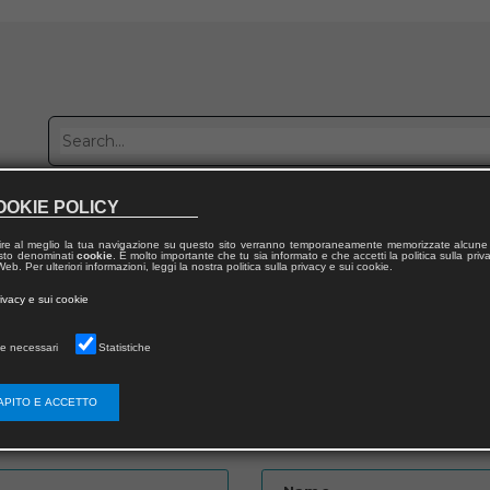
OOKIE POLICY
Publish with us
Sales network
Work with us
Contacts
ire al meglio la tua navigazione su questo sito verranno temporaneamente memorizzate alcune 
 testo denominati
cookie
. È molto importante che tu sia informato e che accetti la politica sulla priv
eb. Per ulteriori informazioni, leggi la nostra politica sulla privacy e sui cookie.
rivacy e sui cookie
e necessari
Statistiche
APITO E ACCETTO
Password