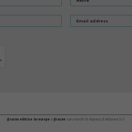
Name
Email address
@racne editrice
for
europe
e
@racne
sono marchi di impresa di Adiuvare S.r.l.