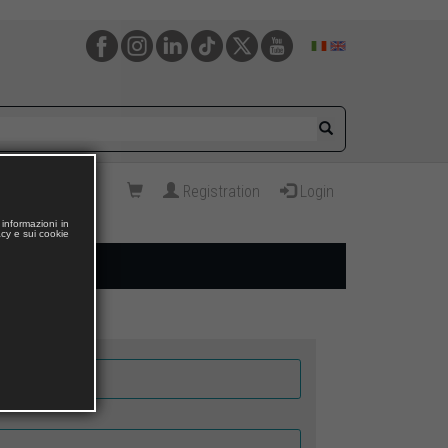
Registration
Login
informazioni in
acy e sui cookie