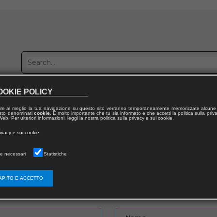
OOKIE POLICY
Publish with us
Sales network
Work with us
Contacts
ire al meglio la tua navigazione su questo sito verranno temporaneamente memorizzate alcune 
 testo denominati
cookie
. È molto importante che tu sia informato e che accetti la politica sulla priv
eb. Per ulteriori informazioni, leggi la nostra politica sulla privacy e sui cookie.
rivacy e sui cookie
e necessari
Statistiche
APITO E ACCETTO
Password