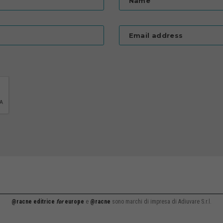
Name
Email address
@racne editrice
for
europe
e
@racne
sono marchi di impresa di Adiuvare S.r.l.