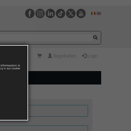
Registration
Login
informazioni in
acy e sui cookie