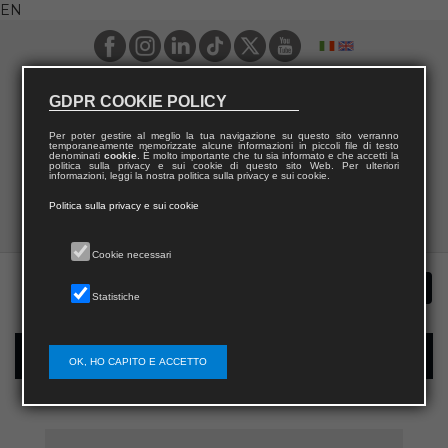
EN
GDPR COOKIE POLICY
Per poter gestire al meglio la tua navigazione su questo sito verranno
temporaneamente memorizzate alcune informazioni in piccoli file di testo
denominati
cookie
. È molto importante che tu sia informato e che accetti la
politica sulla privacy e sui cookie di questo sito Web. Per ulteriori
informazioni, leggi la nostra politica sulla privacy e sui cookie.
Politica sulla privacy e sui cookie
Cookie necessari
Statistiche
New user registration
OK, HO CAPITO E ACCETTO