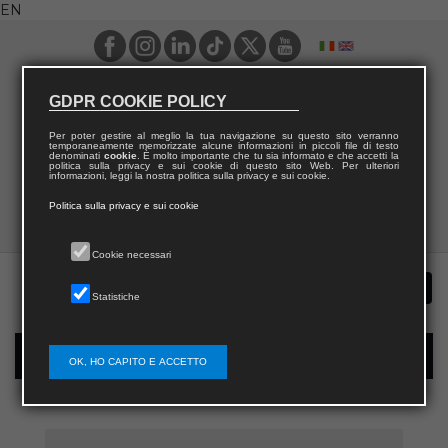
EN
GDPR COOKIE POLICY
Per poter gestire al meglio la tua navigazione su questo sito verranno
temporaneamente memorizzate alcune informazioni in piccoli file di testo
denominati
cookie
. È molto importante che tu sia informato e che accetti la
politica sulla privacy e sui cookie di questo sito Web. Per ulteriori
informazioni, leggi la nostra politica sulla privacy e sui cookie.
Politica sulla privacy e sui cookie
Cookie necessari
Statistiche
New user registration
OK, HO CAPITO E ACCETTO