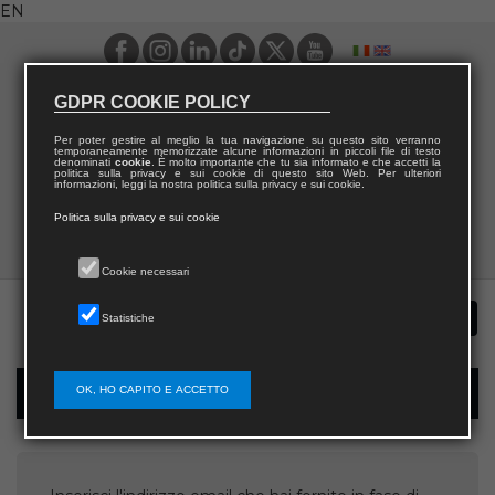
EN
GDPR COOKIE POLICY
Per poter gestire al meglio la tua navigazione su questo sito verranno
temporaneamente memorizzate alcune informazioni in piccoli file di testo
denominati
cookie
. È molto importante che tu sia informato e che accetti la
politica sulla privacy e sui cookie di questo sito Web. Per ulteriori
informazioni, leggi la nostra politica sulla privacy e sui cookie.
Politica sulla privacy e sui cookie
Cookie necessari
Statistiche
OK, HO CAPITO E ACCETTO
Username recovery