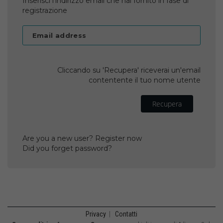
Inserisci l'indirizzo email che hai fornito in fase di
registrazione
Email address
Cliccando su 'Recupera' riceverai un'email
contentente il tuo nome utente
Recupera
Are you a new user? Register now
Did you forget password?
Privacy
|
Contatti