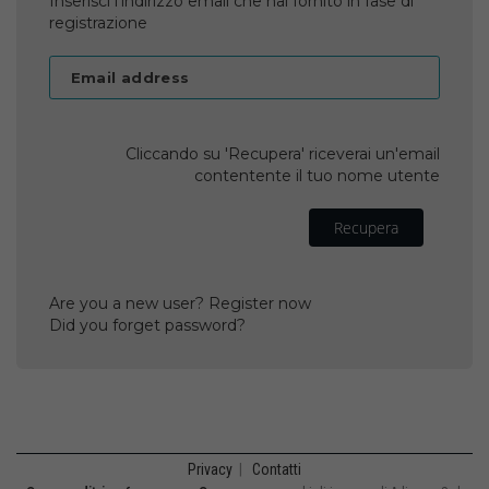
Inserisci l'indirizzo email che hai fornito in fase di
registrazione
Email address
Cliccando su 'Recupera' riceverai un'email
contentente il tuo nome utente
Recupera
Are you a new user? Register now
Did you forget password?
Privacy
|
Contatti