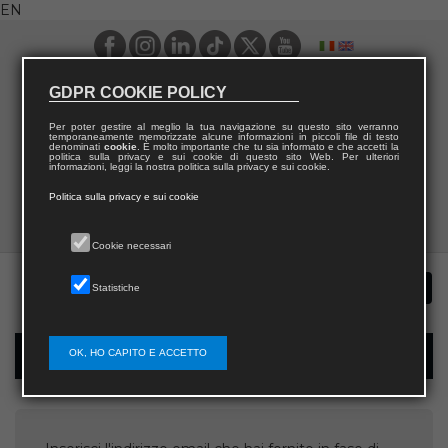
EN
GDPR COOKIE POLICY
Per poter gestire al meglio la tua navigazione su questo sito verranno
temporaneamente memorizzate alcune informazioni in piccoli file di testo
denominati
cookie
. È molto importante che tu sia informato e che accetti la
politica sulla privacy e sui cookie di questo sito Web. Per ulteriori
informazioni, leggi la nostra politica sulla privacy e sui cookie.
Politica sulla privacy e sui cookie
Cookie necessari
Statistiche
OK, HO CAPITO E ACCETTO
Username recovery