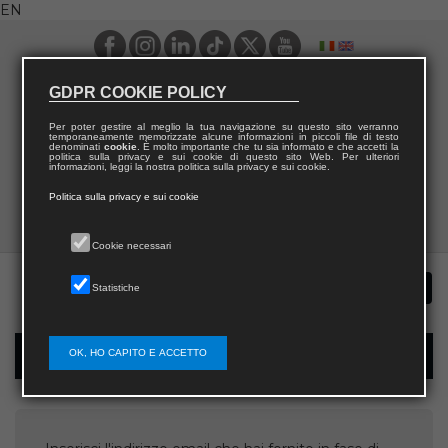
EN
GDPR COOKIE POLICY
Per poter gestire al meglio la tua navigazione su questo sito verranno
temporaneamente memorizzate alcune informazioni in piccoli file di testo
denominati
cookie
. È molto importante che tu sia informato e che accetti la
politica sulla privacy e sui cookie di questo sito Web. Per ulteriori
informazioni, leggi la nostra politica sulla privacy e sui cookie.
Politica sulla privacy e sui cookie
Cookie necessari
Statistiche
OK, HO CAPITO E ACCETTO
Username recovery