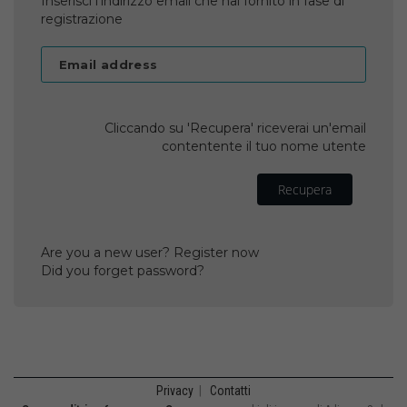
Inserisci l'indirizzo email che hai fornito in fase di
registrazione
Email address
Cliccando su 'Recupera' riceverai un'email
contentente il tuo nome utente
Recupera
Are you a new user? Register now
Did you forget password?
Privacy
|
Contatti