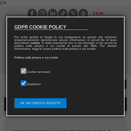
EN
GDPR COOKIE POLICY
Per poter gestire al meglio la tua navigazione su questo sito verranno
temporaneamente memorizzate alcune informazioni in piccoli file di testo
denominati
cookie
. È molto importante che tu sia informato e che accetti la
politica sulla privacy e sui cookie di questo sito Web. Per ulteriori
informazioni, leggi la nostra politica sulla privacy e sui cookie.
Politica sulla privacy e sui cookie
Cookie necessari
Statistiche
OK, HO CAPITO E ACCETTO
Username recovery