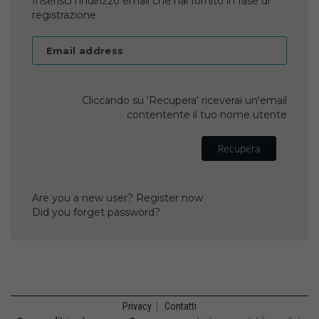
Inserisci l'indirizzo email che hai fornito in fase di
registrazione
Email address
Cliccando su 'Recupera' riceverai un'email
contentente il tuo nome utente
Recupera
Are you a new user? Register now
Did you forget password?
Privacy
|
Contatti