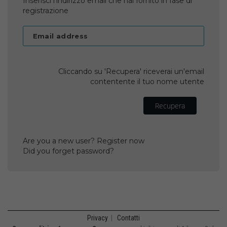
Inserisci l'indirizzo email che hai fornito in fase di
registrazione
Email address
Cliccando su 'Recupera' riceverai un'email
contentente il tuo nome utente
Recupera
Are you a new user? Register now
Did you forget password?
Privacy
|
Contatti