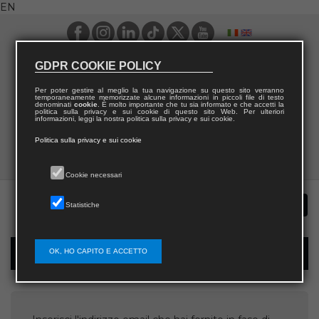
EN
GDPR COOKIE POLICY
Per poter gestire al meglio la tua navigazione su questo sito verranno
temporaneamente memorizzate alcune informazioni in piccoli file di testo
denominati
cookie
. È molto importante che tu sia informato e che accetti la
politica sulla privacy e sui cookie di questo sito Web. Per ulteriori
informazioni, leggi la nostra politica sulla privacy e sui cookie.
Politica sulla privacy e sui cookie
Cookie necessari
Statistiche
OK, HO CAPITO E ACCETTO
Username recovery