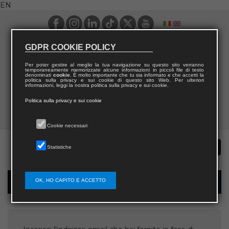
EN
GDPR COOKIE POLICY
Per poter gestire al meglio la tua navigazione su questo sito verranno
temporaneamente memorizzate alcune informazioni in piccoli file di testo
denominati
cookie
. È molto importante che tu sia informato e che accetti la
politica sulla privacy e sui cookie di questo sito Web. Per ulteriori
informazioni, leggi la nostra politica sulla privacy e sui cookie.
Politica sulla privacy e sui cookie
Cookie necessari
Statistiche
OK, HO CAPITO E ACCETTO
Username recovery