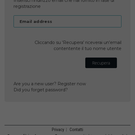
Inserisci l'indirizzo email che hai fornito in fase di
registrazione
Email address
Cliccando su 'Recupera' riceverai un'email
contentente il tuo nome utente
Recupera
Are you a new user? Register now
Did you forget password?
Privacy
|
Contatti