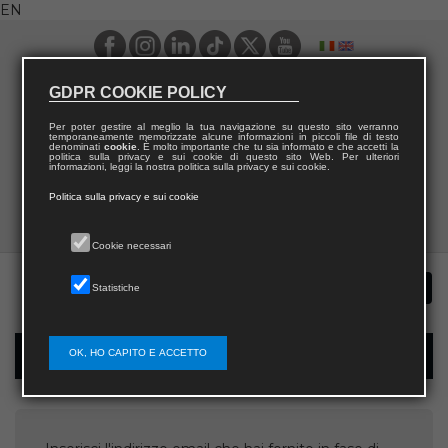
EN
GDPR COOKIE POLICY
Per poter gestire al meglio la tua navigazione su questo sito verranno
temporaneamente memorizzate alcune informazioni in piccoli file di testo
denominati
cookie
. È molto importante che tu sia informato e che accetti la
politica sulla privacy e sui cookie di questo sito Web. Per ulteriori
informazioni, leggi la nostra politica sulla privacy e sui cookie.
Politica sulla privacy e sui cookie
Cookie necessari
Statistiche
OK, HO CAPITO E ACCETTO
Username recovery