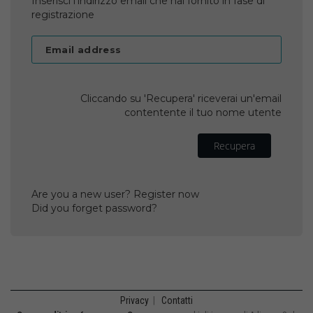
Inserisci l'indirizzo email che hai fornito in fase di
registrazione
Email address
Cliccando su 'Recupera' riceverai un'email
contentente il tuo nome utente
Recupera
Are you a new user? Register now
Did you forget password?
Privacy
|
Contatti