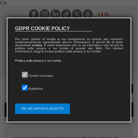
EN
GDPR COOKIE POLICY
Per poter gestire al meglio la tua navigazione su questo sito verranno
temporaneamente memorizzate alcune informazioni in piccoli file di testo
denominati
cookie
. È molto importante che tu sia informato e che accetti la
politica sulla privacy e sui cookie di questo sito Web. Per ulteriori
informazioni, leggi la nostra politica sulla privacy e sui cookie.
Politica sulla privacy e sui cookie
Cookie necessari
Statistiche
OK, HO CAPITO E ACCETTO
Username recovery