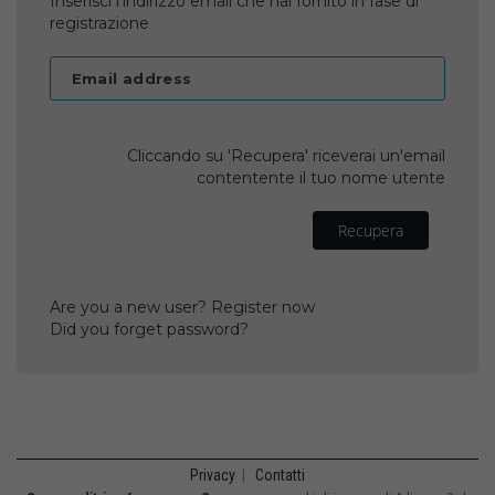
Inserisci l'indirizzo email che hai fornito in fase di
registrazione
Email address
Cliccando su 'Recupera' riceverai un'email
contentente il tuo nome utente
Recupera
Are you a new user? Register now
Did you forget password?
Privacy
|
Contatti