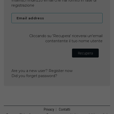
Inserisci l'indirizzo email che hai fornito in fase di
registrazione
Email address
Cliccando su 'Recupera' riceverai un'email
contentente il tuo nome utente
Recupera
Are you a new user? Register now
Did you forget password?
Privacy
|
Contatti