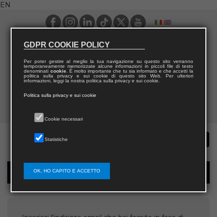
EN
GDPR COOKIE POLICY
Per poter gestire al meglio la tua navigazione su questo sito verranno
temporaneamente memorizzate alcune informazioni in piccoli file di testo
denominati
cookie
. È molto importante che tu sia informato e che accetti la
politica sulla privacy e sui cookie di questo sito Web. Per ulteriori
informazioni, leggi la nostra politica sulla privacy e sui cookie.
Politica sulla privacy e sui cookie
Cookie necessari
Statistiche
OK, HO CAPITO E ACCETTO
Username recovery