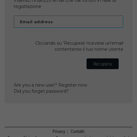
Inserisci l'indirizzo email che hai fornito in fase di
registrazione
Email address
Cliccando su 'Recupera' riceverai un'email
contentente il tuo nome utente
Recupera
Are you a new user? Register now
Did you forget password?
Privacy
|
Contatti