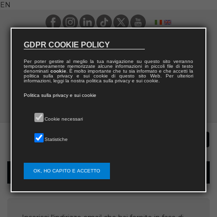
EN
GDPR COOKIE POLICY
Per poter gestire al meglio la tua navigazione su questo sito verranno
temporaneamente memorizzate alcune informazioni in piccoli file di testo
denominati
cookie
. È molto importante che tu sia informato e che accetti la
politica sulla privacy e sui cookie di questo sito Web. Per ulteriori
informazioni, leggi la nostra politica sulla privacy e sui cookie.
Politica sulla privacy e sui cookie
Cookie necessari
Statistiche
OK, HO CAPITO E ACCETTO
Username recovery