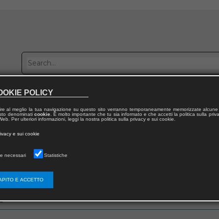
OOKIE POLICY
Publish with us
Sales network
Work with us
Contacts
ire al meglio la tua navigazione su questo sito verranno temporaneamente memorizzate alcune 
 testo denominati
cookie
. È molto importante che tu sia informato e che accetti la politica sulla priv
eb. Per ulteriori informazioni, leggi la nostra politica sulla privacy e sui cookie.
rivacy e sui cookie
e necessari
Statistiche
zo email che hai fornito in fase di registrazione
APITO E ACCETTO
s