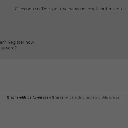
Cliccando su 'Recupera' riceverai un'email contentente 
er? Register now
assword?
@racne editrice
for
europe
e
@racne
sono marchi di impresa di Adiuvare S.r.l.