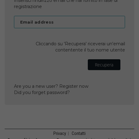
Inserisci l'indirizzo email che hai fornito in fase di
registrazione
Email address
Cliccando su 'Recupera' riceverai un'email
contentente il tuo nome utente
Recupera
Are you a new user? Register now
Did you forget password?
Privacy
|
Contatti