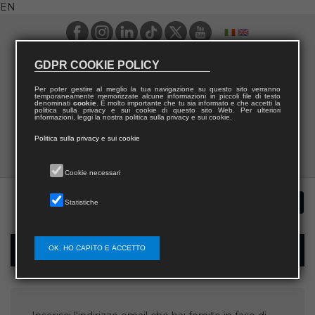
EN
GDPR COOKIE POLICY
Per poter gestire al meglio la tua navigazione su questo sito verranno
temporaneamente memorizzate alcune informazioni in piccoli file di testo
denominati
cookie
. È molto importante che tu sia informato e che accetti la
politica sulla privacy e sui cookie di questo sito Web. Per ulteriori
informazioni, leggi la nostra politica sulla privacy e sui cookie.
Politica sulla privacy e sui cookie
Cookie necessari
Statistiche
OK, HO CAPITO E ACCETTO
Username recovery