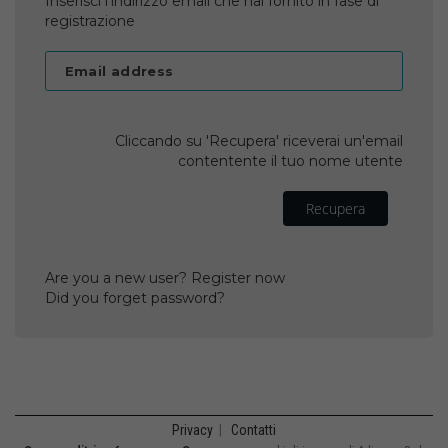
Inserisci l'indirizzo email che hai fornito in fase di
registrazione
Email address
Cliccando su 'Recupera' riceverai un'email
contentente il tuo nome utente
Recupera
Are you a new user? Register now
Did you forget password?
Privacy
|
Contatti