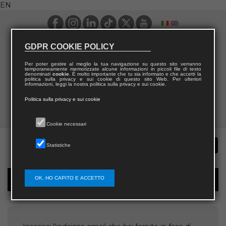
EN
GDPR COOKIE POLICY
Per poter gestire al meglio la tua navigazione su questo sito verranno
temporaneamente memorizzate alcune informazioni in piccoli file di testo
denominati
cookie
. È molto importante che tu sia informato e che accetti la
politica sulla privacy e sui cookie di questo sito Web. Per ulteriori
informazioni, leggi la nostra politica sulla privacy e sui cookie.
Politica sulla privacy e sui cookie
Cookie necessari
Statistiche
OK, HO CAPITO E ACCETTO
Username recovery