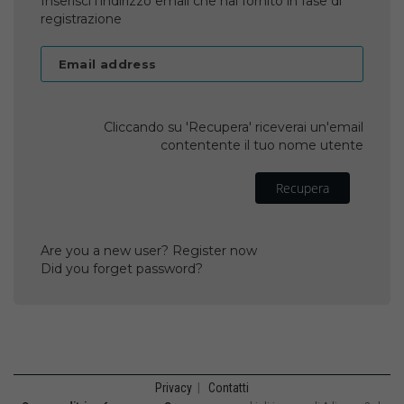
Inserisci l'indirizzo email che hai fornito in fase di
registrazione
Email address
Cliccando su 'Recupera' riceverai un'email
contentente il tuo nome utente
Recupera
Are you a new user? Register now
Did you forget password?
Privacy
|
Contatti