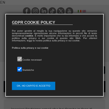
EN
GDPR COOKIE POLICY
Per poter gestire al meglio la tua navigazione su questo sito verranno
temporaneamente memorizzate alcune informazioni in piccoli file di testo
denominati
cookie
. È molto importante che tu sia informato e che accetti la
politica sulla privacy e sui cookie di questo sito Web. Per ulteriori
informazioni, leggi la nostra politica sulla privacy e sui cookie.
Politica sulla privacy e sui cookie
Cookie necessari
Statistiche
OK, HO CAPITO E ACCETTO
Username recovery