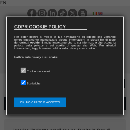
EN
GDPR COOKIE POLICY
Per poter gestire al meglio la tua navigazione su questo sito verranno
temporaneamente memorizzate alcune informazioni in piccoli file di testo
denominati
cookie
. È molto importante che tu sia informato e che accetti la
politica sulla privacy e sui cookie di questo sito Web. Per ulteriori
informazioni, leggi la nostra politica sulla privacy e sui cookie.
Politica sulla privacy e sui cookie
Cookie necessari
Statistiche
OK, HO CAPITO E ACCETTO
Username recovery