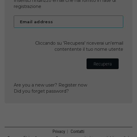
Inserisci l'indirizzo email che hai fornito in fase di
registrazione
Email address
Cliccando su 'Recupera' riceverai un'email
contentente il tuo nome utente
Recupera
Are you a new user? Register now
Did you forget password?
Privacy
|
Contatti