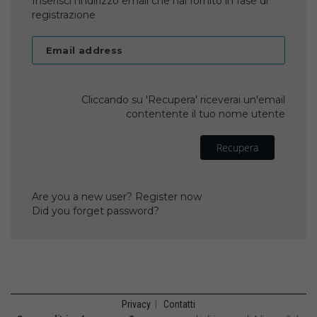
Inserisci l'indirizzo email che hai fornito in fase di
registrazione
Email address
Cliccando su 'Recupera' riceverai un'email
contentente il tuo nome utente
Recupera
Are you a new user? Register now
Did you forget password?
Privacy
|
Contatti