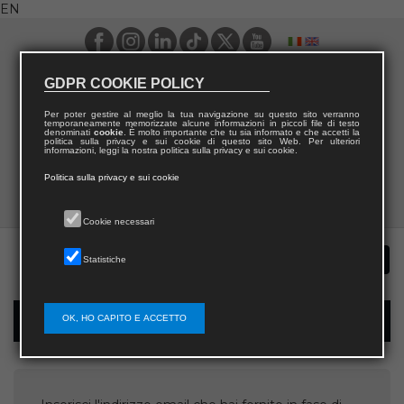
EN
GDPR COOKIE POLICY
Per poter gestire al meglio la tua navigazione su questo sito verranno
temporaneamente memorizzate alcune informazioni in piccoli file di testo
denominati
cookie
. È molto importante che tu sia informato e che accetti la
politica sulla privacy e sui cookie di questo sito Web. Per ulteriori
informazioni, leggi la nostra politica sulla privacy e sui cookie.
Politica sulla privacy e sui cookie
Cookie necessari
Statistiche
OK, HO CAPITO E ACCETTO
Username recovery