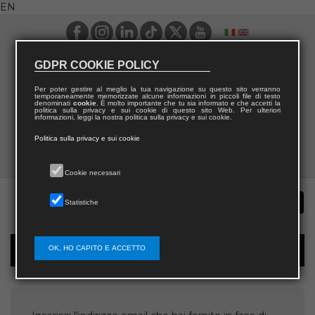
EN
GDPR COOKIE POLICY
Per poter gestire al meglio la tua navigazione su questo sito verranno
temporaneamente memorizzate alcune informazioni in piccoli file di testo
denominati
cookie
. È molto importante che tu sia informato e che accetti la
politica sulla privacy e sui cookie di questo sito Web. Per ulteriori
informazioni, leggi la nostra politica sulla privacy e sui cookie.
Politica sulla privacy e sui cookie
Cookie necessari
Statistiche
OK, HO CAPITO E ACCETTO
Username recovery