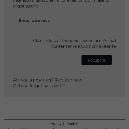
Inserisci l'indirizzo email che hai fornito in fase di
registrazione
Email address
Cliccando su 'Recupera' riceverai un'email
contentente il tuo nome utente
Recupera
Are you a new user? Register now
Did you forget password?
Privacy
|
Contatti