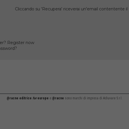
Cliccando su 'Recupera' riceverai un'email contentente 
er? Register now
assword?
@racne editrice
for
europe
e
@racne
sono marchi di impresa di Adiuvare S.r.l.