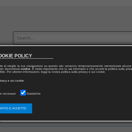
OOKIE POLICY
Publish with us
Sales network
Work with us
Contacts
ire al meglio la tua navigazione su questo sito verranno temporaneamente memorizzate alcune 
 testo denominati
cookie
. È molto importante che tu sia informato e che accetti la politica sulla priv
eb. Per ulteriori informazioni, leggi la nostra politica sulla privacy e sui cookie.
rivacy e sui cookie
e necessari
Statistiche
zo email che hai fornito in fase di registrazione
APITO E ACCETTO
s