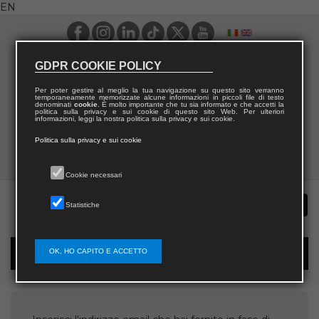
EN
GDPR COOKIE POLICY
Per poter gestire al meglio la tua navigazione su questo sito verranno
temporaneamente memorizzate alcune informazioni in piccoli file di testo
denominati
cookie
. È molto importante che tu sia informato e che accetti la
politica sulla privacy e sui cookie di questo sito Web. Per ulteriori
informazioni, leggi la nostra politica sulla privacy e sui cookie.
Politica sulla privacy e sui cookie
Cookie necessari
Statistiche
OK, HO CAPITO E ACCETTO
Username recovery