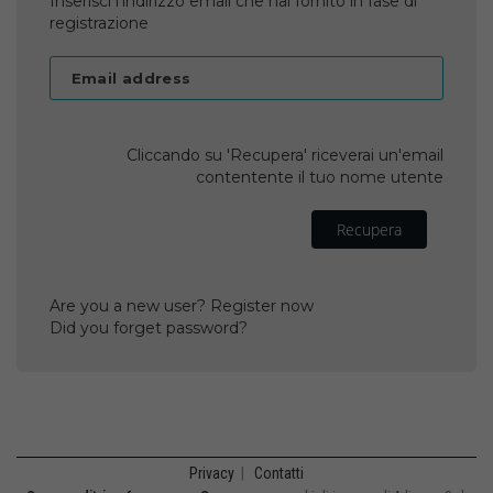
Inserisci l'indirizzo email che hai fornito in fase di
registrazione
Email address
Cliccando su 'Recupera' riceverai un'email
contentente il tuo nome utente
Recupera
Are you a new user? Register now
Did you forget password?
Privacy
|
Contatti